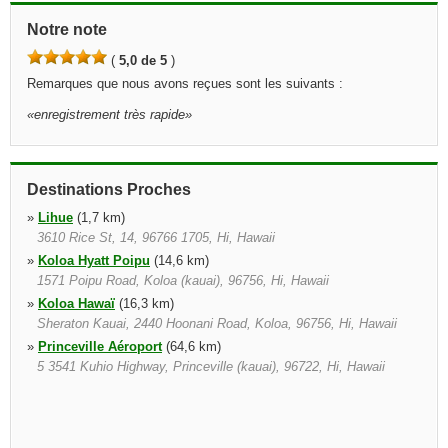
Notre note
(
5,0 de 5
)
Remarques que nous avons reçues sont les suivants :
«
enregistrement très rapide
»
Destinations Proches
»
Lihue
(1,7 km)
3610 Rice St, 14, 96766 1705, Hi, Hawaii
»
Koloa Hyatt Poipu
(14,6 km)
1571 Poipu Road, Koloa (kauai), 96756, Hi, Hawaii
»
Koloa Hawaï
(16,3 km)
Sheraton Kauai, 2440 Hoonani Road, Koloa, 96756, Hi, Hawaii
»
Princeville Aéroport
(64,6 km)
5 3541 Kuhio Highway, Princeville (kauai), 96722, Hi, Hawaii