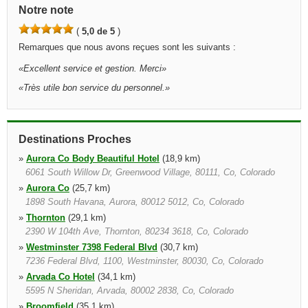
Notre note
(
5,0 de 5
)
Remarques que nous avons reçues sont les suivants :
«
Excellent service et gestion. Merci
»
«
Très utile bon service du personnel.
»
Destinations Proches
»
Aurora Co Body Beautiful Hotel
(18,9 km)
6061 South Willow Dr, Greenwood Village, 80111, Co, Colorado
»
Aurora Co
(25,7 km)
1898 South Havana, Aurora, 80012 5012, Co, Colorado
»
Thornton
(29,1 km)
2390 W 104th Ave, Thornton, 80234 3618, Co, Colorado
»
Westminster 7398 Federal Blvd
(30,7 km)
7236 Federal Blvd, 1100, Westminster, 80030, Co, Colorado
»
Arvada Co Hotel
(34,1 km)
5595 N Sheridan, Arvada, 80002 2838, Co, Colorado
»
Broomfield
(35,1 km)