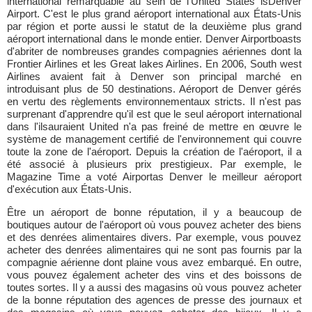
international remarquable au sein de l'United States isDenver
Airport. C'est le plus grand aéroport international aux États-Unis
par région et porte aussi le statut de la deuxième plus grand
aéroport international dans le monde entier. Denver Airportboasts
d'abriter de nombreuses grandes compagnies aériennes dont la
Frontier Airlines et les Great lakes Airlines. En 2006, South west
Airlines avaient fait à Denver son principal marché en
introduisant plus de 50 destinations. Aéroport de Denver gérés
en vertu des règlements environnementaux stricts. Il n'est pas
surprenant d'apprendre qu'il est que le seul aéroport international
dans l'ilsauraient United n'a pas freiné de mettre en œuvre le
système de management certifié de l'environnement qui couvre
toute la zone de l'aéroport. Depuis la création de l'aéroport, il a
été associé à plusieurs prix prestigieux. Par exemple, le
Magazine Time a voté Airportas Denver le meilleur aéroport
d'exécution aux États-Unis.
Être un aéroport de bonne réputation, il y a beaucoup de
boutiques autour de l'aéroport où vous pouvez acheter des biens
et des denrées alimentaires divers. Par exemple, vous pouvez
acheter des denrées alimentaires qui ne sont pas fournis par la
compagnie aérienne dont plaine vous avez embarqué. En outre,
vous pouvez également acheter des vins et des boissons de
toutes sortes. Il y a aussi des magasins où vous pouvez acheter
de la bonne réputation des agences de presse des journaux et