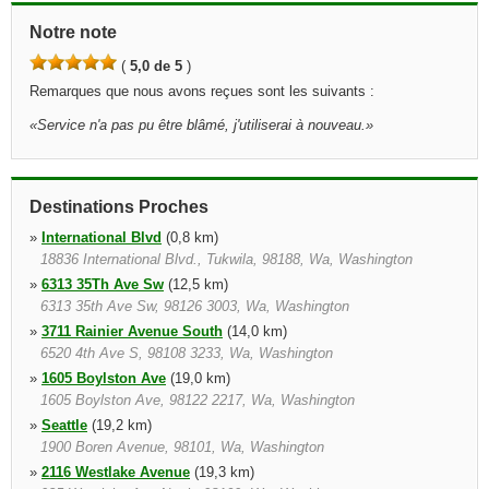
Notre note
(
5,0 de 5
)
Remarques que nous avons reçues sont les suivants :
«
Service n'a pas pu être blâmé, j'utiliserai à nouveau.
»
Destinations Proches
»
International Blvd
(0,8 km)
18836 International Blvd., Tukwila, 98188, Wa, Washington
»
6313 35Th Ave Sw
(12,5 km)
6313 35th Ave Sw, 98126 3003, Wa, Washington
»
3711 Rainier Avenue South
(14,0 km)
6520 4th Ave S, 98108 3233, Wa, Washington
»
1605 Boylston Ave
(19,0 km)
1605 Boylston Ave, 98122 2217, Wa, Washington
»
Seattle
(19,2 km)
1900 Boren Avenue, 98101, Wa, Washington
»
2116 Westlake Avenue
(19,3 km)