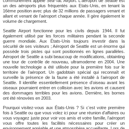
communément appelé Sea-Tac Airport. L'aéroport de Seattle est
un des aéroports plus fréquentés aux Etats-Unis, en tenant la
16ème position avec plus de 32 millions de passagers venant et
allant et venant de l'aéroport chaque année. Il gère également le
volume de chargement.
Seattle Airport fonctionne pour les civils depuis 1944. Il fut
également utilisé par les forces militaires pendant la seconde
guerre mondiale. Aux États-Unis toujours investir dans la
sécurité de ses visiteurs ; Aéroport de Seattle est un énorme qui
possède trois pistes qui sont positionnés en lignes parallèles.
Aéroport de Seattle a subi beaucoup de modifications, obtainting
une tour de contrôle de nouveau, ultramoderne en 2004. Une
nouvelle technologie a été utilisée pour la première fois sur le
territoire de l'aéroport. Un gadobtain spécial qui reconnaît et
surveille la présence de la faune a été installé à l'aéroport de
Seattle. Il identifie essentiellement présence d'oiseau avant les
oiseaux pourraient entrer en collision avec les avions et causent
des dommages terribles pour les avions. Dernière, les bornes
ont été rénovées en 2003.
Pourquoi visitez-vous aux États-Unis ? Si c'est votre première
fois à Seattle ou que vous volez ici pour une réunion d'affaires ou
vous voyagez juste pour voir vos amis et votre famille, l'aéroport
vous offre toutes les facilités nécessaires pour créer un
environnement agréable et une atmosphère accueillante. Lors de