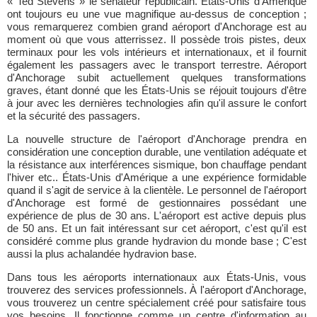
« Ted Stevens » le sénateur républicain. États-Unis d'Amérique
ont toujours eu une vue magnifique au-dessus de conception ;
vous remarquerez combien grand aéroport d'Anchorage est au
moment où que vous atterrissez. Il possède trois pistes, deux
terminaux pour les vols intérieurs et internationaux, et il fournit
également les passagers avec le transport terrestre. Aéroport
d'Anchorage subit actuellement quelques transformations
graves, étant donné que les États-Unis se réjouit toujours d'être
à jour avec les dernières technologies afin qu'il assure le confort
et la sécurité des passagers.
La nouvelle structure de l'aéroport d'Anchorage prendra en
considération une conception durable, une ventilation adéquate et
la résistance aux interférences sismique, bon chauffage pendant
l'hiver etc.. États-Unis d'Amérique a une expérience formidable
quand il s'agit de service à la clientèle. Le personnel de l'aéroport
d'Anchorage est formé de gestionnaires possédant une
expérience de plus de 30 ans. L'aéroport est active depuis plus
de 50 ans. Et un fait intéressant sur cet aéroport, c'est qu'il est
considéré comme plus grande hydravion du monde base ; C'est
aussi la plus achalandée hydravion base.
Dans tous les aéroports internationaux aux États-Unis, vous
trouverez des services professionnels. À l'aéroport d'Anchorage,
vous trouverez un centre spécialement créé pour satisfaire tous
vos besoins. Il fonctionne comme un centre d'information au