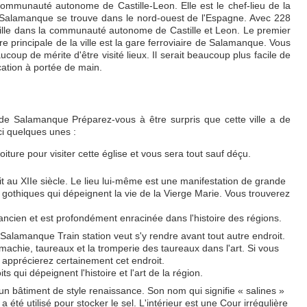
mmunauté autonome de Castille-Leon. Elle est le chef-lieu de la
Salamanque se trouve dans le nord-ouest de l'Espagne. Avec 228
ville dans la communauté autonome de Castille et Leon. Le premier
re principale de la ville est la gare ferroviaire de Salamanque. Vous
aucoup de mérite d'être visité lieux. Il serait beaucoup plus facile de
cation à portée de main.
 de Salamanque Préparez-vous à être surpris que cette ville a de
ici quelques unes :
oiture pour visiter cette église et vous sera tout sauf déçu.
uit au XIIe siècle. Le lieu lui-même est une manifestation de grande
s gothiques qui dépeignent la vie de la Vierge Marie. Vous trouverez
 ancien et est profondément enracinée dans l'histoire des régions.
 Salamanque Train station veut s'y rendre avant tout autre endroit.
omachie, taureaux et la tromperie des taureaux dans l'art. Si vous
s apprécierez certainement cet endroit.
ts qui dépeignent l'histoire et l'art de la région.
 un bâtiment de style renaissance. Son nom qui signifie « salines »
 été utilisé pour stocker le sel. L'intérieur est une Cour irrégulière