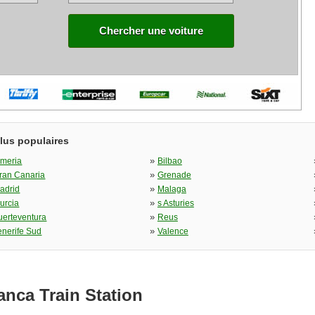
Chercher une voiture
plus populaires
»
lmeria
Bilbao
»
ran Canaria
Grenade
»
adrid
Malaga
»
urcia
s Asturies
»
uerteventura
Reus
»
enerife Sud
Valence
anca Train Station