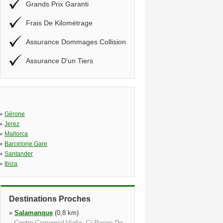
Grands Prix Garanti
Frais De Kilométrage
Assurance Dommages Collision
Assurance D'un Tiers
»
Gérone
»
Jerez
»
Mallorca
»
Barcelone Gare
»
Santander
»
Ibiza
Destinations Proches
»
Salamanque
(0,8 km)
Centro Comercial Vialia, C/ Paseo De