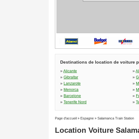
Destinations de location de voiture 
»
»
Alicante
A
»
»
Gibraltar
G
»
»
Lanzarote
M
»
»
Menorca
M
»
»
Barcelone
F
»
»
Tenerife Nord
T
Page d'accueil
»
Espagne
»
Salamanca Train Station
Location Voiture Salam