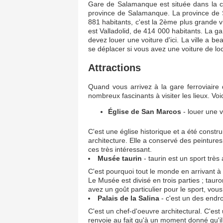
Gare de Salamanque est située dans la co
province de Salamanque. La province de 
881 habitants, c'est la 2ème plus grande 
est Valladolid, de 414 000 habitants. La ga
devez louer une voiture d'ici. La ville a be
se déplacer si vous avez une voiture de lo
Attractions
Quand vous arrivez à la gare ferroviaire
nombreux fascinants à visiter les lieux. Vo
Église de San Marcos
- louer une v
C'est une église historique et a été constr
architecture. Elle a conservé des peinture
ces très intéressant.
Musée taurin
- taurin est un sport très
C'est pourquoi tout le monde en arrivant à
Le Musée est divisé en trois parties ; taur
avez un goût particulier pour le sport, vou
Palais de la Salina
- c'est un des endroi
C'est un chef-d'oeuvre architectural. C'est
renvoie au fait qu'à un moment donné qu'il a