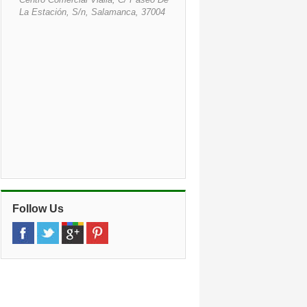
La Estación, S/n, Salamanca, 37004
Follow Us