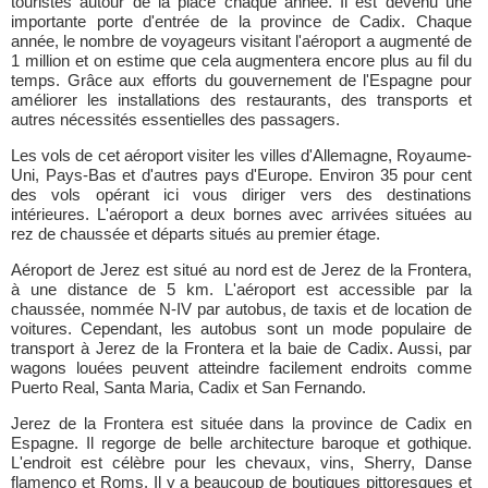
touristes autour de la place chaque année. Il est devenu une
importante porte d'entrée de la province de Cadix. Chaque
année, le nombre de voyageurs visitant l'aéroport a augmenté de
1 million et on estime que cela augmentera encore plus au fil du
temps. Grâce aux efforts du gouvernement de l'Espagne pour
améliorer les installations des restaurants, des transports et
autres nécessités essentielles des passagers.
Les vols de cet aéroport visiter les villes d'Allemagne, Royaume-
Uni, Pays-Bas et d'autres pays d'Europe. Environ 35 pour cent
des vols opérant ici vous diriger vers des destinations
intérieures. L'aéroport a deux bornes avec arrivées situées au
rez de chaussée et départs situés au premier étage.
Aéroport de Jerez est situé au nord est de Jerez de la Frontera,
à une distance de 5 km. L'aéroport est accessible par la
chaussée, nommée N-IV par autobus, de taxis et de location de
voitures. Cependant, les autobus sont un mode populaire de
transport à Jerez de la Frontera et la baie de Cadix. Aussi, par
wagons louées peuvent atteindre facilement endroits comme
Puerto Real, Santa Maria, Cadix et San Fernando.
Jerez de la Frontera est située dans la province de Cadix en
Espagne. Il regorge de belle architecture baroque et gothique.
L'endroit est célèbre pour les chevaux, vins, Sherry, Danse
flamenco et Roms. Il y a beaucoup de boutiques pittoresques et