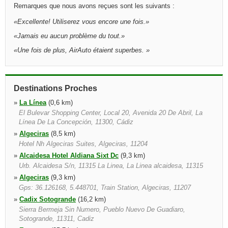
Remarques que nous avons reçues sont les suivants :
«
Excellente! Utiliserez vous encore une fois.
»
«
Jamais eu aucun problème du tout.
»
«
Une fois de plus, AirAuto étaient superbes.
»
Destinations Proches
»
La Línea
(0,6 km)
El Bulevar Shopping Center, Local 20, Avenida 20 De Abril, La
Línea De La Concepción, 11300, Cádiz
»
Algeciras
(8,5 km)
Hotel Nh Algeciras Suites, Algeciras, 11204
»
Alcaidesa Hotel Aldiana Sixt Dc
(9,3 km)
Urb. Alcaidesa S/n, 11315 La Linea, La Linea alcaidesa, 11315
»
Algeciras
(9,3 km)
Gps: 36.126168, 5.448701, Train Station, Algeciras, 11207
»
Cadix Sotogrande
(16,2 km)
Sierra Bermeja Sin Numero, Pueblo Nuevo De Guadiaro,
Sotogrande, 11311, Cadiz