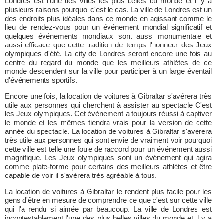
Londres est l'une des villes les plus belles du monde et il y a
plusieurs raisons pourquoi c'est le cas. La ville de Londres est un
des endroits plus idéales dans ce monde en agissant comme le
lieu de rendez-vous pour un événement mondial significatif et
quelques événements mondiaux sont aussi monumentale et
aussi efficace que cette tradition de temps l'honneur des Jeux
olympiques d'été. La city de Londres seront encore une fois au
centre du regard du monde que les meilleurs athlètes de ce
monde descendent sur la ville pour participer à un large éventail
d'événements sportifs.
Encore une fois, la location de voitures à Gibraltar s'avérera très
utile aux personnes qui cherchent à assister au spectacle C'est
les Jeux olympiques. Cet événement a toujours réussi à captiver
le monde et les mêmes tiendra vrais pour la version de cette
année du spectacle. La location de voitures à Gibraltar s'avérera
très utile aux personnes qui sont envie de vraiment voir pourquoi
cette ville est telle une foule de raccord pour un événement aussi
magnifique. Les Jeux olympiques sont un événement qui agira
comme plate-forme pour certains des meilleurs athlètes et être
capable de voir il s'avérera très agréable à tous.
La location de voitures à Gibraltar le rendent plus facile pour les
gens d'être en mesure de comprendre ce que c'est sur cette ville
qui l'a rendu si aimée par beaucoup. La ville de Londres est
incontestablement l'une des plus belles villes du monde et il y a