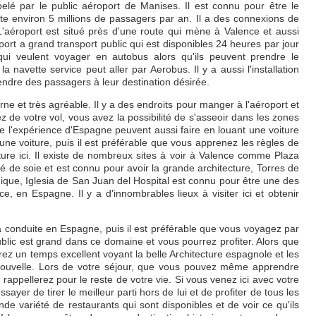
lé par le public aéroport de Manises. Il est connu pour être le
te environ 5 millions de passagers par an. Il a des connexions de
'aéroport est situé près d'une route qui mène à Valence et aussi
rt a grand transport public qui est disponibles 24 heures par jour
 qui veulent voyager en autobus alors qu'ils peuvent prendre le
a navette service peut aller par Aerobus. Il y a aussi l'installation
endre des passagers à leur destination désirée.
e et très agréable. Il y a des endroits pour manger à l'aéroport et
z de votre vol, vous avez la possibilité de s'asseoir dans les zones
ire l'expérience d'Espagne peuvent aussi faire en louant une voiture
ne voiture, puis il est préférable que vous apprenez les règles de
ure ici. Il existe de nombreux sites à voir à Valence comme Plaza
 de soie et est connu pour avoir la grande architecture, Torres de
hique, Iglesia de San Juan del Hospital est connu pour être une des
, en Espagne. Il y a d'innombrables lieux à visiter ici et obtenir
a conduite en Espagne, puis il est préférable que vous voyagez par
blic est grand dans ce domaine et vous pourrez profiter. Alors que
rez un temps excellent voyant la belle Architecture espagnole et les
 nouvelle. Lors de votre séjour, que vous pouvez même apprendre
ppellerez pour le reste de votre vie. Si vous venez ici avec votre
sayer de tirer le meilleur parti hors de lui et de profiter de tous les
nde variété de restaurants qui sont disponibles et de voir ce qu'ils