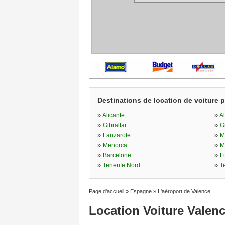
Destinations de location de voiture 
»
»
Alicante
A
»
»
Gibraltar
G
»
»
Lanzarote
M
»
»
Menorca
M
»
»
Barcelone
F
»
»
Tenerife Nord
T
Page d'accueil
»
Espagne
»
L'aéroport de Valence
Location Voiture Valen