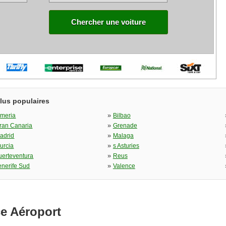
Chercher une voiture
plus populaires
»
lmeria
Bilbao
»
ran Canaria
Grenade
»
adrid
Malaga
»
urcia
s Asturies
»
uerteventura
Reus
»
enerife Sud
Valence
ce Aéroport