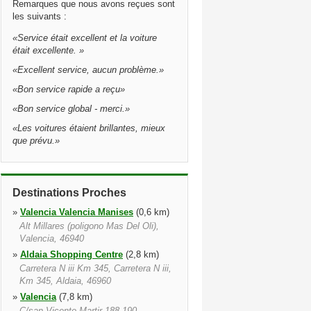
Remarques que nous avons reçues sont
les suivants :
«
Service était excellent et la voiture
était excellente.
»
«
Excellent service, aucun problème.
»
«
Bon service rapide a reçu
»
«
Bon service global - merci.
»
«
Les voitures étaient brillantes, mieux
que prévu.
»
Destinations Proches
»
Valencia Valencia Manises
(0,6 km)
Alt Millares (poligono Mas Del Oli),
Valencia, 46940
»
Aldaia Shopping Centre
(2,8 km)
Carretera N iii Km 345, Carretera N iii,
Km 345, Aldaia, 46960
»
Valencia
(7,8 km)
C/san Vicente Martir 188 190,