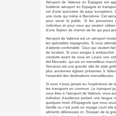
Aéroport de Valence en Espagne est appe
huitième aéroport en Espagne et transpor
vol d'une quinzaine de pays européens. L
une route qui mène à Barcelone. Cet aéropo
pour servir le public. Si les personnes
métrobus et pour ceux qui veulent utiliser l
d'une Station de chemin de fer qui peut pr
Aéroport de Valence est un aéroport modern
les spécialités espagnoles. Si vous attende
d'attente confortable. Ceux qui veulent fa
de location. Si vous songez à embaucher u
conduite avant de vous en Louez une voit
del Mercado, qui est un merveilleux marché
Serranos est une grande ville de style got
plus anciennes églises présentes à Valence
l'essentiel des destinations merveilleuses.
Si vous n'avez jamais eu l'expérience de l
les transports en commun. Le transport pu
vous êtes à l'aéroport de Valence, vous au
individus d'audience parlant une langue
quelques mots d'Espagnols que vous vous ra
famille ou c'est juste un voyage court été es
aliments délicieuses ici. Essayer de la gra