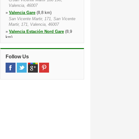
Valencia, 46007
»
Valencia Gare
(8,8 km)
San Vicente Martir, 171, San Vicente
Martir, 171, Valencia, 46007
»
Valencia Estación Nord Gare
(8,9
km)
Carrer San Vicent Martir, 171,
Estacion De Tren Ave, Valencia,
46007, Va
Follow Us
»
Valencia Massanassa
(11,3 km)
»
Puerto Sagunto
(28,8 km)
Puerto De Sagunto, Sagunto, 46520
»
Alzira
(37,6 km)
C/ Dr. Ferran, 157, Alzira, 46600,
Valencia