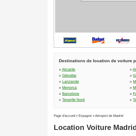
Destinations de location de voiture 
»
»
Alicante
A
»
»
Gibraltar
G
»
»
Lanzarote
M
»
»
Menorca
M
»
»
Barcelone
F
»
»
Tenerife Nord
T
Page d'accueil
»
Espagne
»
Aéroport de Madrid
Location Voiture Madri