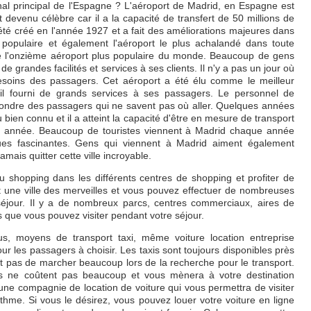
onal principal de l'Espagne ? L'aéroport de Madrid, en Espagne est
t devenu célèbre car il a la capacité de transfert de 50 millions de
té créé en l'année 1927 et a fait des améliorations majeures dans
s populaire et également l'aéroport le plus achalandé dans toute
e l'onzième aéroport plus populaire du monde. Beaucoup de gens
de grandes facilités et services à ses clients. Il n'y a pas un jour où
esoins des passagers. Cet aéroport a été élu comme le meilleur
il fourni de grands services à ses passagers. Le personnel de
onfondre des passagers qui ne savent pas où aller. Quelques années
 bien connu et il a atteint la capacité d'être en mesure de transport
e année. Beaucoup de touristes viennent à Madrid chaque année
iques fascinantes. Gens qui viennent à Madrid aiment également
amais quitter cette ville incroyable.
u shopping dans les différents centres de shopping et profiter de
st une ville des merveilles et vous pouvez effectuer de nombreuses
séjour. Il y a de nombreux parcs, centres commerciaux, aires de
rs que vous pouvez visiter pendant votre séjour.
us, moyens de transport taxi, même voiture location entreprise
our les passagers à choisir. Les taxis sont toujours disponibles près
t pas de marcher beaucoup lors de la recherche pour le transport.
ls ne coûtent pas beaucoup et vous mènera à votre destination
une compagnie de location de voiture qui vous permettra de visiter
 rythme. Si vous le désirez, vous pouvez louer votre voiture en ligne