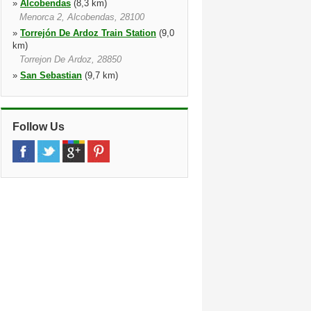
»
Alcobendas
(8,3 km)
Menorca 2, Alcobendas, 28100
»
Torrejón De Ardoz Train Station
(9,0
km)
Torrejon De Ardoz, 28850
»
San Sebastian
(9,7 km)
Centro Comercial Megapark, Plaza Del
Comercio, 6, San Sebastián De Los
Reyes, 28700
Follow Us
»
Chamartin Gare
(9,8 km)
Estacion De Tren Chamartin, Pking C
Mauricio Legendre 16, 28026
»
Torrejon de Ardoza
(10,0 km)
Calle La Solana 40, Poligono Torrejon,
Torrej n De Ardoz, 28850, Ma