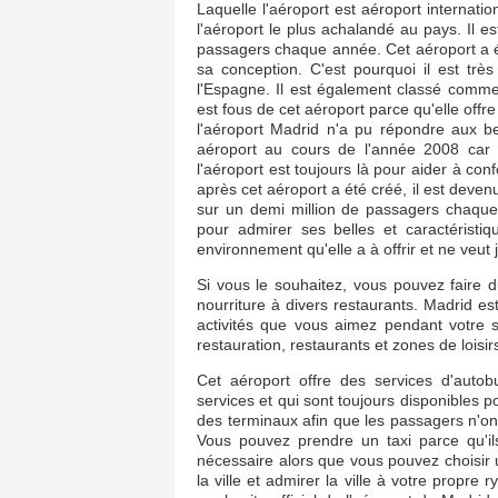
Laquelle l'aéroport est aéroport internati
l'aéroport le plus achalandé au pays. Il es
passagers chaque année. Cet aéroport a é
sa conception. C'est pourquoi il est trè
l'Espagne. Il est également classé comm
est fous de cet aéroport parce qu'elle offre 
l'aéroport Madrid n'a pu répondre aux b
aéroport au cours de l'année 2008 car 
l'aéroport est toujours là pour aider à c
après cet aéroport a été créé, il est devenu
sur un demi million de passagers chaqu
pour admirer ses belles et caractérist
environnement qu'elle a à offrir et ne veut j
Si vous le souhaitez, vous pouvez faire d
nourriture à divers restaurants. Madrid e
activités que vous aimez pendant votre 
restauration, restaurants et zones de loisi
Cet aéroport offre des services d'autob
services et qui sont toujours disponibles p
des terminaux afin que les passagers n'on
Vous pouvez prendre un taxi parce qu'i
nécessaire alors que vous pouvez choisir 
la ville et admirer la ville à votre propre