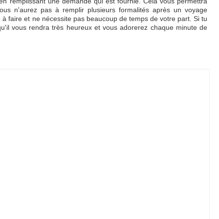
id en remplissant une demande qui est fournie. Cela vous permettra
ous n'aurez pas à remplir plusieurs formalités après un voyage
le à faire et ne nécessite pas beaucoup de temps de votre part. Si tu
 qu'il vous rendra très heureux et vous adorerez chaque minute de