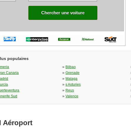
Chercher une voiture
plus populaires
»
lmeria
Bilbao
»
ran Canaria
Grenade
»
adrid
Malaga
»
urcia
s Asturies
»
uerteventura
Reus
»
enerife Sud
Valence
d Aéroport