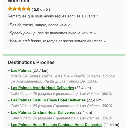
Notre note
(
5,0 de 5
)
Remarques que nous avons reçues sont les suivants :
«
Pas de tracas, simple, bonne valeur.
»
«
Speedy pick up, pas de problèmes avec la voiture.
»
«
Voiture était bonne, le temps et aucun service de tracas.
»
Destinations Proches
»
Las Palmas
(20,7 km)
Muelle De Santa Catalina, Área Ii A – Muelle Cruceros, Edificio
De Aparcamientos, Planta 2, Las Palmas De, 35008
»
Las Palmas Astoria Hotel Deliveries
(22,4 km)
Calle Viriato, 26 (esquina F.guanarteme.), Las Palmas, 35010
»
Las Palmas Castillo Playa Hotel Deliveries
(22,4 km)
Calle Viriato, 26 (esquina F.guanarteme.), Las Palmas, 35010
»
Las Palmas Cristina Hotel Deliveries
(22,4 km)
Calle Viriato, 26 (esquina F.guanarteme.), Las Palmas, 35010
»
Las Palmas Hotel Exe Las Canteras Hotel Deliveries
(22,4 km)