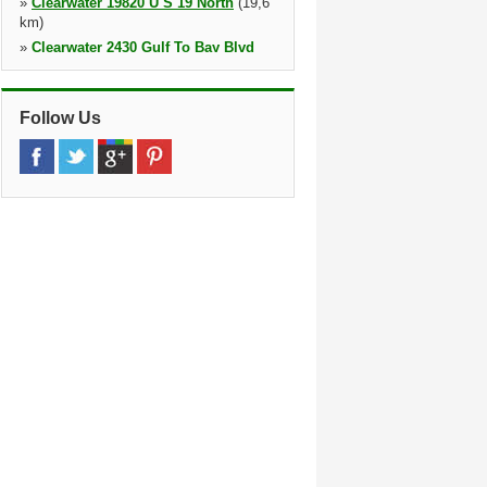
»
Clearwater 19820 U S 19 North
(19,6
km)
»
Clearwater 2430 Gulf To Bay Blvd
(20,1 km)
17335 Us Highway 19 N, Clearwater,
33764 7521, Fl, Florida
Follow Us
»
Brandon
(20,8 km)
110 S Us Highway 301, 33619 4320,
Fl, Florida
»
Dunedin
(23,4 km)
1385 Main St, Dunedin, 34698, Fl,
Florida
»
Clearwater 1200 Court St
(25,0 km)
24141 Us Highway 19 N, Clearwater,
33763 5000, Fl, Florida