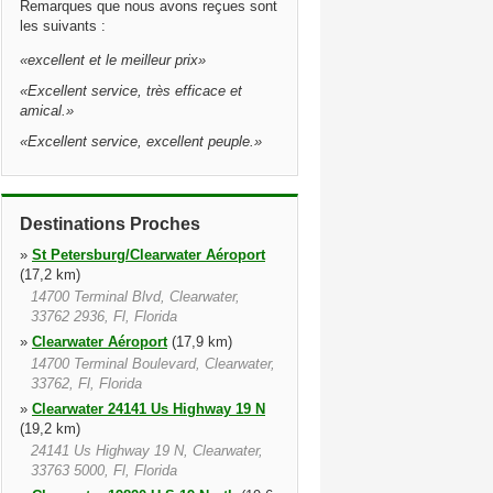
Remarques que nous avons reçues sont
les suivants :
«
excellent et le meilleur prix
»
«
Excellent service, très efficace et
amical.
»
«
Excellent service, excellent peuple.
»
Destinations Proches
»
St Petersburg/Clearwater Aéroport
(17,2 km)
14700 Terminal Blvd, Clearwater,
33762 2936, Fl, Florida
»
Clearwater Aéroport
(17,9 km)
14700 Terminal Boulevard, Clearwater,
33762, Fl, Florida
»
Clearwater 24141 Us Highway 19 N
(19,2 km)
24141 Us Highway 19 N, Clearwater,
33763 5000, Fl, Florida