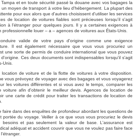
e Tampa et en toute sécurité passé la douane avec vos bagages la
 un moyen de transport à votre lieu d'hébergement. La plupart des
tente pour eux alors que d'autres choisissent d'utiliser les services
es de location de voitures fiables sont précieuses lorsqu'il s'agit
tion à l'étranger pour quelques jours. Il y a certaines exigences à
ion professionnelle louer – a – agences de voitures aux États-Unis.
 conduire valide de votre pays d'origine comme une exigence
iture. Il est également nécessaire que vous vous procuriez un
est une sorte de permis de conduire international que vous pouvez
d'origine. Ces deux documents sont indispensables lorsqu'il s'agit
s-Unis.
 location de voiture et de la flotte de voitures à votre disposition.
que vous prévoyez de voyager avec des bagages et vous voyagerez
sur les voitures différentes et si vous avez le temps, comparer les
 voiture afin d'obtenir le meilleur devis. Agences de location de
oir une carte de crédit pour traiter les transactions de location de
n.
 faire dans des enquêtes de profondeur abordant les questions de
et portée du voyage. Veiller à ce que vous vous procuriez le devis
re besoins et pas seulement la valeur de base. L'assurance est
dical adéquat et accident couvrir que vous ne voulez pas faire face
l'étranger.