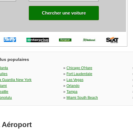
Chercher une voiture
plus populaires
»
tlanta
Chicago O'Hare
»
ulles
Fort Lauderdale
»
a Guardia New York
Las Vegas
»
iami
Orlando
»
eattle
Tampa
»
onolulu
Miami South Beach
 Aéroport