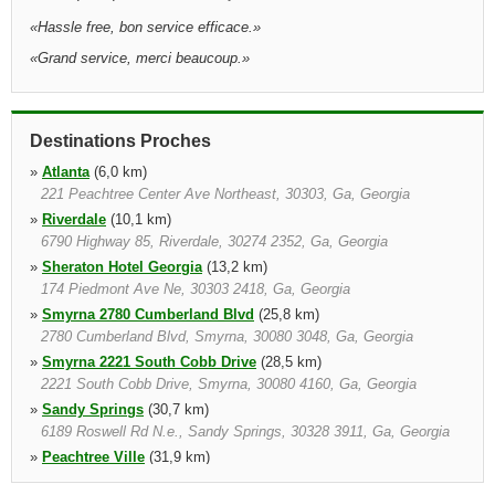
«
Hassle free, bon service efficace.
»
«
Grand service, merci beaucoup.
»
Destinations Proches
»
Atlanta
(6,0 km)
221 Peachtree Center Ave Northeast, 30303, Ga, Georgia
»
Riverdale
(10,1 km)
6790 Highway 85, Riverdale, 30274 2352, Ga, Georgia
»
Sheraton Hotel Georgia
(13,2 km)
174 Piedmont Ave Ne, 30303 2418, Ga, Georgia
»
Smyrna 2780 Cumberland Blvd
(25,8 km)
2780 Cumberland Blvd, Smyrna, 30080 3048, Ga, Georgia
»
Smyrna 2221 South Cobb Drive
(28,5 km)
2221 South Cobb Drive, Smyrna, 30080 4160, Ga, Georgia
»
Sandy Springs
(30,7 km)
6189 Roswell Rd N.e., Sandy Springs, 30328 3911, Ga, Georgia
»
Peachtree Ville
(31,9 km)
2757 Highway 54, Peachtree City, 30269 1031, Ga, Georgia