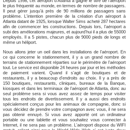
Depuis 1998, cet aéroport d'Atlanta a gagné le titre de l'aéroport
le plus fréquenté au monde, en termes de nombre de passagers.
Il peut gérer jusqu'à près de 90 millions de passagers sans
problème. L'intention première de la création d'un aéroport à
Atlanta datant de 1925, lorsque Walter Sims acheté 287 hectares
afin de commencer les constructions. Depuis lors, l'aéroport a
subi des améliorations majeures, et aujourd'hui il a plus de 55000
employés. Il a 5 pistes, chacun plus de 9000 pieds de longs et
même un héliport.
Nous allons jeter un oeil dans les installations de l'aéroport. En
ce qui concerne le stationnement, il y a un grand nombre de
terrains de stationnement réparties sur le périmètre de l'aéroport
tout. Le service est disponible 24 heures par jour et les méthodes
de paiement varient. Quand il s'agit de boutiques et de
restaurants, il y a beaucoup d'endroits au choix. Il y a près de
150 boutiques, restaurants, cliniques, bureaux de la Banque,
kiosques et dans les terminaux de l'aéroport de Atlanta, donc au
seul problème sera si vous avez assez de temps pour visiter
tous les endroits de divertissement. Il y a aussi des endroits
spécialement conçus pour les animaux de compagnie, donc si
vous décidez de prendre votre compagnon avec vous, il ne sera
pas obtenir ennuyé. Si vous avez apporté ont un ordinateur
portable ou une tablette et vous souhaitez vous connecter à
Internet, il ne sera pas un problème. L'aéroport dispose du WIFI