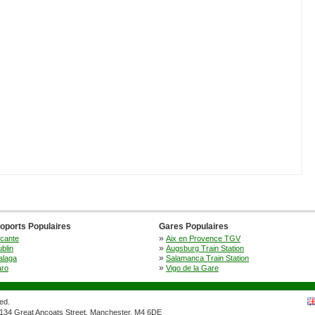
oports Populaires
Gares Populaires
»
icante
Aix en Provence TGV
»
blin
Augsburg Train Station
»
alaga
Salamanca Train Station
»
aro
Vigo de la Gare
ed.
134 Great Ancoats Street, Manchester, M4 6DE