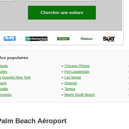
Chercher une voiture
plus populaires
»
tlanta
Chicago O'Hare
»
ulles
Fort Lauderdale
»
a Guardia New York
Las Vegas
»
iami
Orlando
»
eattle
Tampa
»
onolulu
Miami South Beach
Palm Beach Aéroport