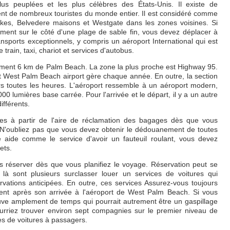
s peuplées et les plus célèbres des États-Unis. Il existe de
irent de nombreux touristes du monde entier. Il est considéré comme
akes, Belvedere maisons et Westgate dans les zones voisines. Si
ment sur le côté d'une plage de sable fin, vous devez déplacer à
sports exceptionnels, y compris un aéroport International qui est
train, taxi, chariot et services d'autobus.
ement 6 km de Palm Beach. La zone la plus proche est Highway 95.
nt West Palm Beach airport gère chaque année. En outre, la section
s toutes les heures. L'aéroport ressemble à un aéroport modern,
lumières base carrée. Pour l'arrivée et le départ, il y a un autre
fférents.
s à partir de l'aire de réclamation des bagages dès que vous
 N'oubliez pas que vous devez obtenir le dédouanement de toutes
e aide comme le service d'avoir un fauteuil roulant, vous devez
ets.
is réserver dès que vous planifiez le voyage. Réservation peut se
 là sont plusieurs surclasser louer un services de voitures qui
rvations anticipées. En outre, ces services Assurez-vous toujours
ent après son arrivée à l'aéroport de West Palm Beach. Si vous
auve amplement de temps qui pourrait autrement être un gaspillage
urriez trouver environ sept compagnies sur le premier niveau de
ces de voitures à passagers.