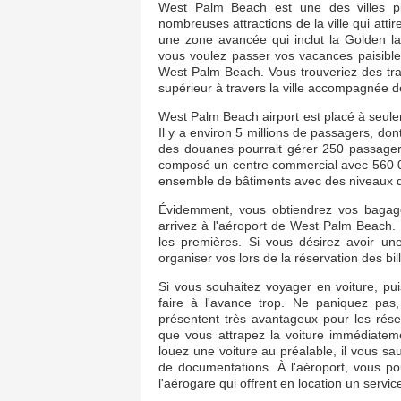
West Palm Beach est une des villes plu
nombreuses attractions de la ville qui att
une zone avancée qui inclut la Golden l
vous voulez passer vos vacances paisible
West Palm Beach. Vous trouveriez des tran
supérieur à travers la ville accompagnée de 
West Palm Beach airport est placé à seul
Il y a environ 5 millions de passagers, do
des douanes pourrait gérer 250 passager
composé un centre commercial avec 560 000 
ensemble de bâtiments avec des niveaux di
Évidemment, vous obtiendrez vos bagage
arrivez à l'aéroport de West Palm Beach.
les premières. Si vous désirez avoir un
organiser vos lors de la réservation des bill
Si vous souhaitez voyager en voiture, pu
faire à l'avance trop. Ne paniquez pas,
présentent très avantageux pour les rése
que vous attrapez la voiture immédiatem
louez une voiture au préalable, il vous s
de documentations. À l'aéroport, vous po
l'aérogare qui offrent en location un servi