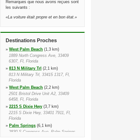
Remarques que nous avons reçues sont
les suivants :
«
La voiture était propre et en bon état.
»
Destinations Proches
»
West Palm Beach
(1,3 km)
1889 North Congress Ave, 33409
6307, Fl, Florida
»
813 N Military Trl
(2,1 km)
813 N Military Trl, 33415 1317, Fl,
Florida
»
West Palm Beach
(2,2 km)
2501 Bristol Drive Unit A2, 33409
6458, Fl, Florida
»
2215 S Dixie Hwy
(3,7 km)
2215 S Dixie Hwy, 33401 7911, Fl,
Florida
»
Palm Springs
(6,1 km)
2830 S Congress Ave, Palm Springs,
33461 2136, Fl, Florida