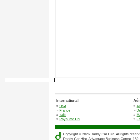
International
Aér
»
»
USA
Al
»
»
France
Du
»
»
Italie
M
»
»
Royaume Uni
F
Copyright © 2026 Daddy Car Hire, All rights reserv
Daddy Car Hire, Advantage Business Centre, 132-