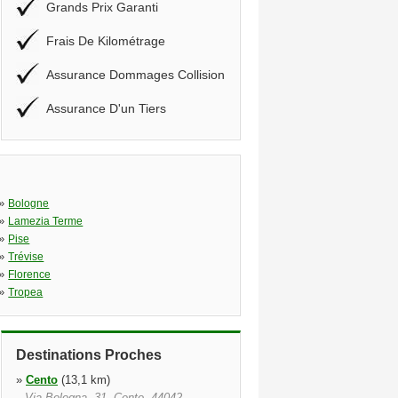
Grands Prix Garanti
Frais De Kilométrage
Assurance Dommages Collision
Assurance D'un Tiers
»
Bologne
»
Lamezia Terme
»
Pise
»
Trévise
»
Florence
»
Tropea
Destinations Proches
»
Cento
(13,1 km)
Via Bologna, 31, Cento, 44042