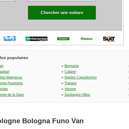
Chercher une voiture
plus populaires
»
ari
Bergame
»
agliari
Catane
»
ilan Malpensa
Naples Capodichino
»
ome Fiumicino
Trapani
»
enise
Vérone
»
ome de la Gare
Sardaigne Olbia
Bologne Bologna Funo Van