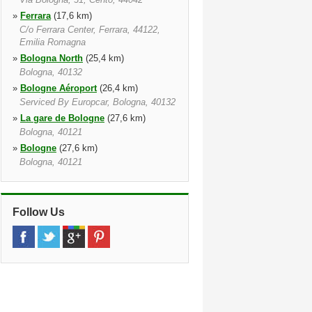
»
Ferrara
(17,6 km)
C/o Ferrara Center, Ferrara, 44122,
Emilia Romagna
»
Bologna North
(25,4 km)
Bologna, 40132
»
Bologne Aéroport
(26,4 km)
Serviced By Europcar, Bologna, 40132
»
La gare de Bologne
(27,6 km)
Bologna, 40121
»
Bologne
(27,6 km)
Bologna, 40121
»
Bologna Ville Centre East
(27,7 km)
Via E. Mattei, 46, Bologna, 40132
»
Bologna Ville Industrial Zone
(31,6
Follow Us
km)
Via Poli 3, Zola Predosa, Bologna,
40069