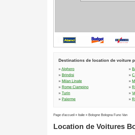
Destinations de location de voiture 
»
»
Alghero
B
»
»
Brindisi
C
»
»
Milan Linate
M
»
»
Rome Ciampino
R
»
»
Turin
V
»
»
Palerme
R
Page d'accueil
»
Italie
»
Bologne Bologna Funo Van
Location de Voitures 