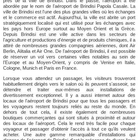
près de la ville de Brindisi. Dans le passé, l'aéroport a été
abordée par le nom de l'aéroport de Brindisi Papola Casale. La
ville de Brindisi est l'une des plus grandes villes où les échanges
et le commerce est actif. Aujourd'hui, la ville est abrite un port
stratégiquement localisé qui est utilisé pour les échanges avec
les pays hors Europe surtout au Moyen Orient et la Grèce.
Depuis Brindisi est une ville active dans les secteurs de
l'agriculture et productions d'énergie et de produits chimiques, il a
attiré de nombreuses grandes compagnies aériennes, dont Air
Berlin, Alitalia et Air One. De l'aéroport de Brindisi, il est possible
de réserver un vol vers certaines villes notables au sein de
l'Europe et au Moyen-Orient, y compris de Venise en Italie,
Cologne, Munich et Paris en France.
Lorsque vous attendez un passager, les visiteurs trouveront
habituellement dirigés vers le salon où ils peuvent s'asseoir, se
détendre et traiter eux-mêmes aux installations de
divertissement exceptionnel. Il y a aussi internet autour des
locaux de l'aéroport de Brindisi pour que tous les passagers et
les voyageurs restent toujours reliés au reste du monde. En
dehors de tout cela, il existe également de nombreuses
boutiques commerçantes qui sont situés à proximité et autour
des locaux de l'aéroport. Cela le rend très facile pour chaque
voyageur et passager d'obtenir l'accès à tout ce qu'ils veulent
acheter. Une autre gamme remarquable d'installations qui