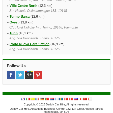
»
Ville Centre North
(12,3 km)
Str Vicinale Dellacampagne 183, 10148
»
Torino Barca
(12,6 km)
»
Ovest
(13,8 km)
C/o Hotel Holiday Inn, Torino, 10146, Piemonte
»
Turin
(16,1 km)
Ang. Via Buonarroti, Torino, 10126
»
Porto Nuova Gare Station
(16,9 km)
Ang. Via Buonarroti, Torino, 10126
»
Rivoli
(17,6 km)
Strada Orbassano, 16 18, Beinasco, 10092
Follow Us
Copyright © 2026 Daddy Car Hire, All rights reserved.
Daddy Car Hire, Advantage Business Centre, 132-134 Great Ancoats Street,
Manchester, M4 6DE