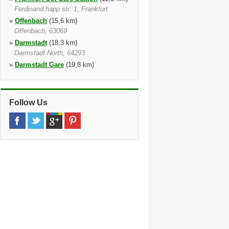
Ferdinand happ str. 1, Frankfurt
»
Offenbach
(15,6 km)
Offenbach, 63069
»
Darmstadt
(18,3 km)
Darmstadt North, 64293
»
Darmstadt Gare
(19,8 km)
Platz Der Deutschen Einheit 20,
Darmstadt, 64293
»
Wiesbaden South
(22,3 km)
Follow Us
»
Wiesbaden Biebrich
(22,6 km)
Wiesbaden, 65189