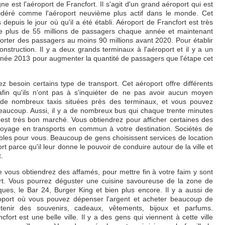
e est l'aéroport de Francfort. Il s'agit d'un grand aéroport qui est
idéré comme l'aéroport neuvième plus actif dans le monde. Cet
depuis le jour où qu'il a été établi. Aéroport de Francfort est très
 de plus de 55 millions de passagers chaque année et maintenant
porter des passagers au moins 90 millions avant 2020. Pour établir
construction. Il y a deux grands terminaux à l'aéroport et il y a un
année 2013 pour augmenter la quantité de passagers que l'étape cet
z besoin certains type de transport. Cet aéroport offre différents
fin qu'ils n'ont pas à s'inquiéter de ne pas avoir aucun moyen
 a de nombreux taxis situées près des terminaux, et vous pouvez
beaucoup. Aussi, il y a de nombreux bus qui chaque trente minutes
us est très bon marché. Vous obtiendrez pour afficher certaines des
un voyage en transports en commun à votre destination. Sociétés de
ibles pour vous. Beaucoup de gens choisissent services de location
 parce qu'il leur donne le pouvoir de conduire autour de la ville et
.
ue vous obtiendrez des affamés, pour mettre fin à votre faim y sont
rt. Vous pourrez déguster une cuisine savoureuse de la zone de
iques, le Bar 24, Burger King et bien plus encore. Il y a aussi de
roport où vous pouvez dépenser l'argent et acheter beaucoup de
enir des souvenirs, cadeaux, vêtements, bijoux et parfums.
fort est une belle ville. Il y a des gens qui viennent à cette ville