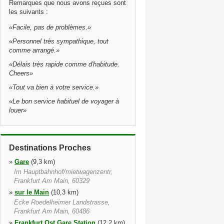
Remarques que nous avons reçues sont
les suivants :
«
Facile, pas de problèmes.
»
«
Personnel très sympathique, tout
comme arrangé.
»
«
Délais très rapide comme d'habitude.
Cheers
»
«
Tout va bien à votre service.
»
«
Le bon service habituel de voyager à
louer
»
Destinations Proches
»
Gare
(9,3 km)
Im Hauptbahnhof/mietwagenzentr,
Frankfurt Am Main, 60329
»
sur le Main
(10,3 km)
Ecke Roedelheimer Landstrasse,
Frankfurt Am Main, 60486
»
Frankfurt Ost Gare Station
(12,2 km)