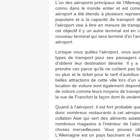
L'un des aéroports principaux de l'Allemagn
connu dans le monde entier et est cons
aéroport a été étendu à plusieurs reprises 
populaire et a la capacité de transport
l'aéroport vise à être en mesure de trans
cet objectif il y un autre terminal est en 
nouveau terminal qui sera terminé d'ici l'
aéroport.
Lorsque vous quittez l'aéroport, vous aure
types de transport pour ses passagers a
d'obtenir leur destination désirée. Il y
prendre ces parce qu'ils ne coûtent pas 
ou plus et le ticket pour le tarif d'autob
belles attractions de cette ville lors d'
location de voiture sont également dispon
de voiture comme leurs moyens de transport
la vue de Francfort la façon dont ils veulent
Quand à l'aéroport, il est fort probable q
donc nombreux restaurants à cet aéropo
collation Asie qui sert des aliments asiat
nombreux magasins à l'intérieur de l'aé
choses merveilleuses. Vous pouvez obt
L'Allemagne est un pays fascinant et Franc