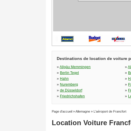
Destinations de location de voiture 
»
»
Allgäu Memmingen
A
»
»
Berlin Tegel
B
»
»
Hahn
H
»
»
Nuremberg
P
»
»
de Düsseldorf
F
»
»
Friedrichshafen
L
Page d'accueil
»
Allemagne
»
L'aéroport de Francfort
Location Voiture Francf