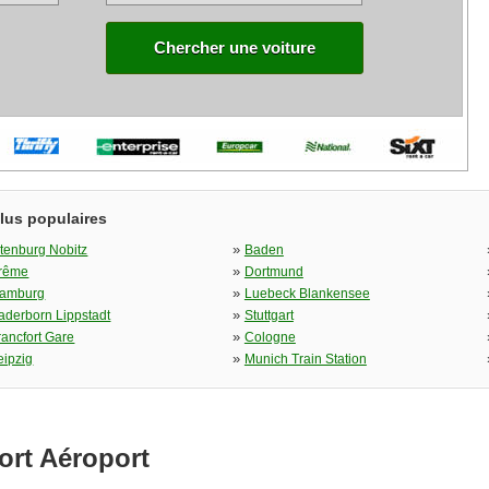
Chercher une voiture
plus populaires
»
ltenburg Nobitz
Baden
»
rême
Dortmund
»
amburg
Luebeck Blankensee
»
aderborn Lippstadt
Stuttgart
»
rancfort Gare
Cologne
»
eipzig
Munich Train Station
ort Aéroport