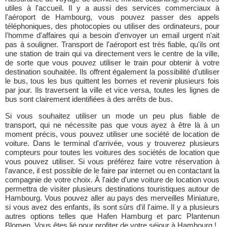
utiles à l'accueil. Il y a aussi des services commerciaux à
l'aéroport de Hambourg, vous pouvez passer des appels
téléphoniques, des photocopies ou utiliser des ordinateurs, pour
l'homme d'affaires qui a besoin d'envoyer un email urgent n'ait
pas à souligner. Transport de l'aéroport est très fiable, qu'ils ont
une station de train qui va directement vers le centre de la ville,
de sorte que vous pouvez utiliser le train pour obtenir à votre
destination souhaitée. Ils offrent également la possibilité d'utiliser
le bus, tous les bus quittent les bornes et revenir plusieurs fois
par jour. Ils traversent la ville et vice versa, toutes les lignes de
bus sont clairement identifiées à des arrêts de bus.
Si vous souhaitez utiliser un mode un peu plus fiable de
transport, qui ne nécessite pas que vous ayez à être là à un
moment précis, vous pouvez utiliser une société de location de
voiture. Dans le terminal d'arrivée, vous y trouverez plusieurs
compteurs pour toutes les voitures des sociétés de location que
vous pouvez utiliser. Si vous préférez faire votre réservation à
l'avance, il est possible de le faire par internet ou en contactant la
compagnie de votre choix. À l'aide d'une voiture de location vous
permettra de visiter plusieurs destinations touristiques autour de
Hambourg. Vous pouvez aller au pays des merveilles Miniature,
si vous avez des enfants, ils sont sûrs d'il l'aime. Il y a plusieurs
autres options telles que Hafen Hamburg et parc Plantenun
Blomen. Vous êtes lié pour profiter de votre séjour à Hambourg !