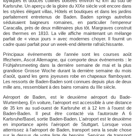
idylliques et douces collines boisées environ 42 km au sud de
Karlsruhe. Un aperçu de la gloire du XIXe siècle voit encore dans
les stylées élégant villas, Hôtels et boutiques et dans les jardins
parfaitement entretenus de Baden. Baden springs autrefois
séduisaient baigneurs romaines, en particulier l'empereur
Caracalla, près de deux millénaires plus tôt. Margraves construit
des thermes en 1810. La ville affiche maintenant un mélange
parfait de « vieux jours » avec modernes choyer. Il fournit un
cadre quasi parfait pour un week-end détente rafraîchissante.
Principaux événements de l'année sont les courses août
Iffezheim, Ascot Allemagne, qui comporte deux événements : le
Frühjahrsmeeting dans la dernière semaine de mai et la plus
grandiose Grosse Woche durant la dernière semaine du mois
d'août, quand les gens joyeuses robe en chapeaux flamboyant.
Les ressorts de Baden-Baden sont connues depuis plus de deux
mille ans, ressemblant à des bains romains du IIIe siècle.
Aéroport de Baden, est le deuxième aéroport du Bade-
Wurtemberg. En voiture, l'aéroport est accessible à une distance
de 35 km au sud-ouest de Karlsruhe et à 12 km à l'ouest de
Baden-Baden. Il peut être contacté via l'autoroute A 6
Karlsruhe/Basel, sortie Baden-Baden. L'aéroport est le deuxième
en importance après l'aéroport de Stuttgart. Lorsque vous
atterrissez à l'aéroport de Baden, transport sera la seule chose
sur le dessus de votre liste de besoins. Services de transport