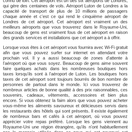
connu de loin. Cet aéroport est un des six aéroports de Londres,
qui gère des centaines de vols. Aéroport Luton de Londres a la
capacité de transport de plus de 10 millions de passagers
chaque année et c'est ce qui rend le cinquième aéroport de
Londres de cet aéroport. Cet aéroport est vraiment un des
meilleurs aéroports que vous trouverez dans le Royaume-Uni,
beaucoup de gens est vraiment fous de cet aéroport en raison
des grands services et installations que cet aéroport a à offrir.
Lorsque vous êtes à cet aéroport vous fournira avec Wi-Fi gratuit
afin que vous pouvez surfer sur internet en attendant votre
prochain vol. Il y a aussi beaucoup de zones d'attente à
l'aéroport où que vous soyez. Beaucoup de gens aime souvent
faire quelques achats dans les nombreuses boutiques hors
taxes lorsqu'ils sont à l'aéroport de Luton. Les boutiques hors
taxes de cet aéroport sont toujours bourrés de bon nombre de
personnes de partout dans le monde. Ici vous trouverez de
nombreux articles de bonne qualité à des prix raisonnables, ces
souvenirs, cadeaux, vêtements, accessoires et bien plus
encore. Si vous obtenez la faim alors que vous pouvez acheter
vous-même les aliments savoureux et délicieuses servis dans
les restaurants des hôtels qui sont présents. Il existe également
de nombreux bars et cafés à cet aéroport, où vous pouvez
apprécier votre repas préféré. Lorsque les gens viennent au
Royaume-Uni une région étrangère, qu'ils n'ont habituellement