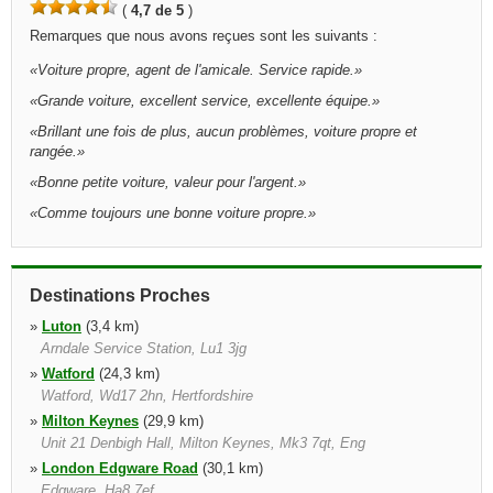
(
4,7 de 5
)
Remarques que nous avons reçues sont les suivants :
«
Voiture propre, agent de l'amicale. Service rapide.
»
«
Grande voiture, excellent service, excellente équipe.
»
«
Brillant une fois de plus, aucun problèmes, voiture propre et
rangée.
»
«
Bonne petite voiture, valeur pour l'argent.
»
«
Comme toujours une bonne voiture propre.
»
Destinations Proches
»
Luton
(3,4 km)
Arndale Service Station, Lu1 3jg
»
Watford
(24,3 km)
Watford, Wd17 2hn, Hertfordshire
»
Milton Keynes
(29,9 km)
Unit 21 Denbigh Hall, Milton Keynes, Mk3 7qt, Eng
»
London Edgware Road
(30,1 km)
Edgware, Ha8 7ef