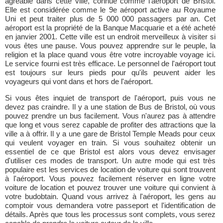
agréable dans cette ville, connue comme l'aéroport de Bristol.
Elle est considérée comme le 9e aéroport active au Royaume
Uni et peut traiter plus de 5 000 000 passagers par an. Cet
aéroport est la propriété de la Banque Macquarie et a été acheté
en janvier 2001. Cette ville est un endroit merveilleux à visiter si
vous êtes une pause. Vous pouvez apprendre sur le peuple, la
religion et la place quand vous être votre incroyable voyage ici.
Le service fourni est très efficace. Le personnel de l'aéroport tout
est toujours sur leurs pieds pour qu'ils peuvent aider les
voyageurs qui vont dans et hors de l'aéroport.
Si vous êtes inquiet de transport de l'aéroport, puis vous ne
devez pas craindre. Il y a une station de Bus de Bristol, où vous
pouvez prendre un bus facilement. Vous n'aurez pas à attendre
que long et vous serez capable de profiter des attractions que la
ville a à offrir. Il y a une gare de Bristol Temple Meads pour ceux
qui veulent voyager en train. Si vous souhaitez obtenir un
essentiel de ce que Bristol est alors vous devez envisager
d'utiliser ces modes de transport. Un autre mode qui est très
populaire est les services de location de voiture qui sont trouvent
à l'aéroport. Vous pouvez facilement réserver en ligne votre
voiture de location et pouvez trouver une voiture qui convient à
votre budobtain. Quand vous arrivez à l'aéroport, les gens au
comptoir vous demandera votre passeport et l'identification de
détails. Après que tous les processus sont complets, vous serez