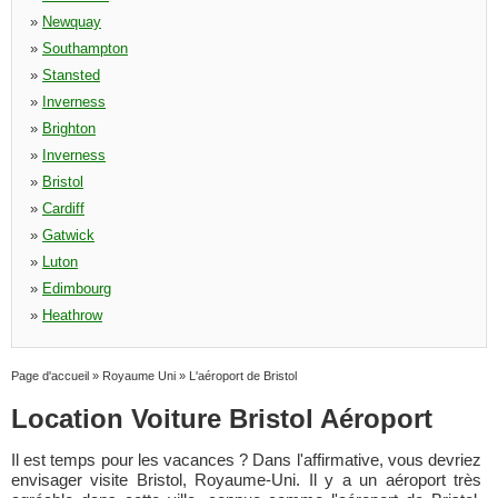
»
Newquay
»
Southampton
»
Stansted
»
Inverness
»
Brighton
»
Inverness
»
Bristol
»
Cardiff
»
Gatwick
»
Luton
»
Edimbourg
»
Heathrow
Page d'accueil
»
Royaume Uni
»
L'aéroport de Bristol
Location Voiture Bristol Aéroport
Il est temps pour les vacances ? Dans l'affirmative, vous devriez
envisager visite Bristol, Royaume-Uni. Il y a un aéroport très