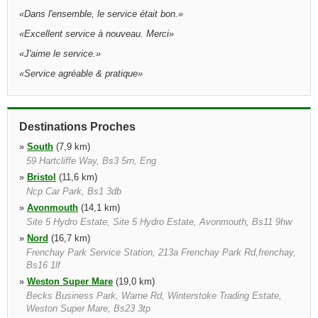
«
Dans l'ensemble, le service était bon.
»
«
Excellent service à nouveau. Merci
»
«
J'aime le service.
»
«
Service agréable & pratique
»
Destinations Proches
»
South
(7,9 km)
59 Hartcliffe Way, Bs3 5rn, Eng
»
Bristol
(11,6 km)
Ncp Car Park, Bs1 3db
»
Avonmouth
(14,1 km)
Site 5 Hydro Estate, Site 5 Hydro Estate, Avonmouth, Bs11 9hw
»
Nord
(16,7 km)
Frenchay Park Service Station, 213a Frenchay Park Rd,frenchay,
Bs16 1lf
»
Weston Super Mare
(19,0 km)
Becks Business Park, Warne Rd, Winterstoke Trading Estate,
Weston Super Mare, Bs23 3tp