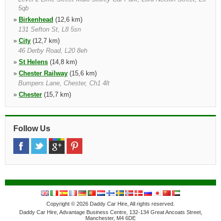
5qb
»
Birkenhead
(12,6 km)
131 Sefton St, L8 5sn
»
City
(12,7 km)
46 Derby Road, L20 8eh
»
St Helens
(14,8 km)
»
Chester Railway
(15,6 km)
Bumpers Lane, Chester, Ch1 4lt
»
Chester
(15,7 km)
Bumpers Lane, Chester, Ch1 4lt
»
Warrington
(20,5 km)
Knutsford Road, Warrington, Wa4 1ab, Cheshire
Follow Us
Copyright © 2026 Daddy Car Hire, All rights reserved.
Daddy Car Hire, Advantage Business Centre, 132-134 Great Ancoats Street,
Manchester, M4 6DE