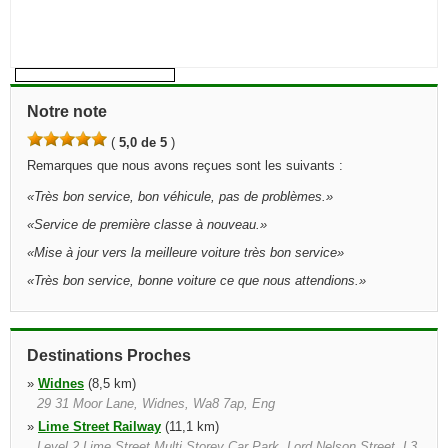
Notre note
(
5,0 de 5
)
Remarques que nous avons reçues sont les suivants :
«
Très bon service, bon véhicule, pas de problèmes.
»
«
Service de première classe à nouveau.
»
«
Mise à jour vers la meilleure voiture très bon service
»
«
Très bon service, bonne voiture ce que nous attendions.
»
Destinations Proches
»
Widnes
(8,5 km)
29 31 Moor Lane, Widnes, Wa8 7ap, Eng
»
Lime Street Railway
(11,1 km)
Level 2 Lime Street Multi Storey Car Park, Lord Nelson Street, L3