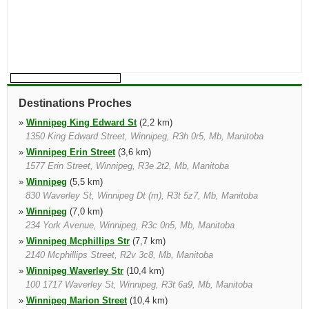
Destinations Proches
»
Winnipeg King Edward St
(2,2 km)
1350 King Edward Street, Winnipeg, R3h 0r5, Mb, Manitoba
»
Winnipeg Erin Street
(3,6 km)
1577 Erin Street, Winnipeg, R3e 2t2, Mb, Manitoba
»
Winnipeg
(5,5 km)
830 Waverley St, Winnipeg Dt (m), R3t 5z7, Mb, Manitoba
»
Winnipeg
(7,0 km)
234 York Avenue, Winnipeg, R3c 0n5, Mb, Manitoba
»
Winnipeg Mcphillips Str
(7,7 km)
2140 Mcphillips Street, R2v 3c8, Mb, Manitoba
»
Winnipeg Waverley Str
(10,4 km)
100 1717 Waverley St, Winnipeg, R3t 6a9, Mb, Manitoba
»
Winnipeg Marion Street
(10,4 km)