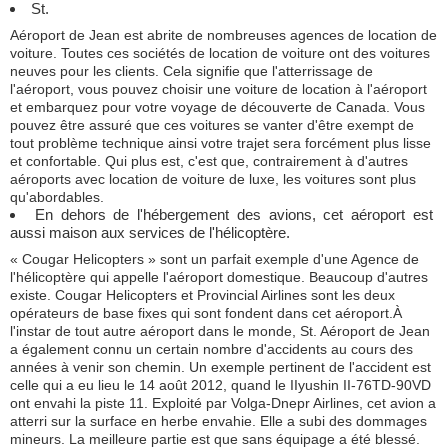
St.
Aéroport de Jean est abrite de nombreuses agences de location de
voiture. Toutes ces sociétés de location de voiture ont des voitures
neuves pour les clients. Cela signifie que l'atterrissage de
l'aéroport, vous pouvez choisir une voiture de location à l'aéroport
et embarquez pour votre voyage de découverte de Canada. Vous
pouvez être assuré que ces voitures se vanter d'être exempt de
tout problème technique ainsi votre trajet sera forcément plus lisse
et confortable. Qui plus est, c'est que, contrairement à d'autres
aéroports avec location de voiture de luxe, les voitures sont plus
qu'abordables.
En dehors de l'hébergement des avions, cet aéroport est
aussi maison aux services de l'hélicoptère.
« Cougar Helicopters » sont un parfait exemple d'une Agence de
l'hélicoptère qui appelle l'aéroport domestique. Beaucoup d'autres
existe. Cougar Helicopters et Provincial Airlines sont les deux
opérateurs de base fixes qui sont fondent dans cet aéroport.À
l'instar de tout autre aéroport dans le monde, St. Aéroport de Jean
a également connu un certain nombre d'accidents au cours des
années à venir son chemin. Un exemple pertinent de l'accident est
celle qui a eu lieu le 14 août 2012, quand le IIyushin II-76TD-90VD
ont envahi la piste 11. Exploité par Volga-Dnepr Airlines, cet avion a
atterri sur la surface en herbe envahie. Elle a subi des dommages
mineurs. La meilleure partie est que sans équipage a été blessé.