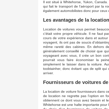
Il est situé à Whitehorse, Yukon, Canada. 
qui fait le transport de l'aéroport par la
également automobilistes donc pour ceux qui
Les avantages de la location
Location de voitures vous permet beaucoup
c'était votre propre véhicule. Il ne faut 
cours de votre expérience dans et autour d
voyagent, ils ont pas de soucis d'obtainti
même rareté des cabines. En dehors de la 
généralement conseillé de choisir que qu
voyageant avec vous, il crée un bon con
pourrait vous faire économiser la pei
simplement le laisser dans la voiture.
toobtainher, donc évitant ups de split qu
arriver.
Fournisseurs de voitures de
La location de voiture fournisseurs dans c
de location ne regrette pas l'option en f
obtiennent ce dont vous avez besoin et leu
Whitehorse est une halte importante pour l