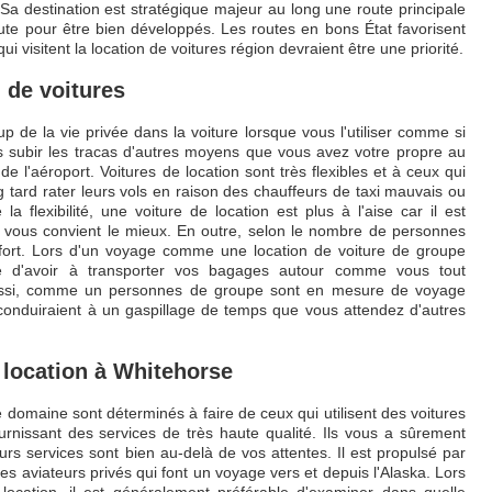
Sa destination est stratégique majeur au long une route principale
 route pour être bien développés. Les routes en bons État favorisent
 visitent la location de voitures région devraient être une priorité.
 de voitures
 de la vie privée dans la voiture lorsque vous l'utiliser comme si
pas subir les tracas d'autres moyens que vous avez votre propre au
e l'aéroport. Voitures de location sont très flexibles et à ceux qui
ng tard rater leurs vols en raison des chauffeurs de taxi mauvais ou
flexibilité, une voiture de location est plus à l'aise car il est
i vous convient le mieux. En outre, selon le nombre de personnes
fort. Lors d'un voyage comme une location de voiture de groupe
ne d'avoir à transporter vos bagages autour comme vous tout
 Aussi, comme un personnes de groupe sont en mesure de voyage
i conduiraient à un gaspillage de temps que vous attendez d'autres
 location à Whitehorse
e domaine sont déterminés à faire de ceux qui utilisent des voitures
ournissant des services de très haute qualité. Ils vous a sûrement
rs services sont bien au-delà de vos attentes. Il est propulsé par
es aviateurs privés qui font un voyage vers et depuis l'Alaska. Lors