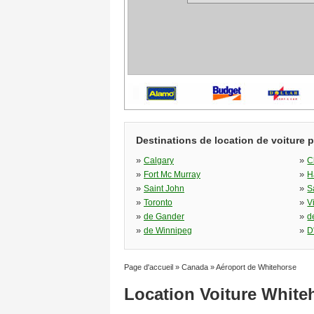
Destinations de location de voiture 
»
»
Calgary
C
»
»
Fort Mc Murray
H
»
»
Saint John
S
»
»
Toronto
V
»
»
de Gander
d
»
»
de Winnipeg
D
Page d'accueil
»
Canada
»
Aéroport de Whitehorse
Location Voiture White