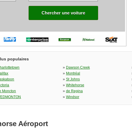
Chercher une voiture
plus populaires
»
harlottetown
Dawson Creek
»
alifax
Montréal
»
askatoon
St Johns
»
ictoria
Whitehorse
»
e Moncton
de Regina
»
'EDMONTON
Windsor
horse Aéroport