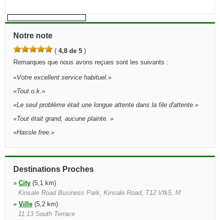
Notre note
(
4,8 de 5
)
Remarques que nous avons reçues sont les suivants :
«
Votre excellent service habituel.
»
«
Tout o.k.
»
«
Le seul problème était une longue attente dans la file d'attente.
»
«
Tout était grand, aucune plainte.
»
«
Hassle free.
»
Destinations Proches
»
City
(5,1 km)
Kinsale Road Business Park, Kinsale Road, T12 Vfk5, M
»
Ville
(5,2 km)
11 13 South Terrace