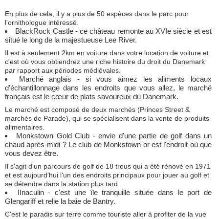
En plus de cela, il y a plus de 50 espèces dans le parc pour
l'ornithologue intéressé.
BlackRock Castle - ce château remonte au XVIe siècle et est
situé le long de la majestueuse Lee River.
Il est à seulement 2km en voiture dans votre location de voiture et
c'est où vous obtiendrez une riche histoire du droit du Danemark
par rapport aux périodes médiévales.
Marché anglais - si vous aimez les aliments locaux
d'échantillonnage dans les endroits que vous allez, le marché
français est le cœur de plats savoureux du Danemark.
Le marché est composé de deux marchés (Princes Street &
marchés de Parade), qui se spécialisent dans la vente de produits
alimentaires.
Monkstown Gold Club - envie d'une partie de golf dans un
chaud après-midi ? Le club de Monkstown or est l'endroit où que
vous devez être.
Il s'agit d'un parcours de golf de 18 trous qui a été rénové en 1971
et est aujourd'hui l'un des endroits principaux pour jouer au golf et
se détendre dans la station plus tard.
IInaculin - c'est une île tranquille située dans le port de
Glengariff et relie la baie de Bantry.
C'est le paradis sur terre comme touriste aller à profiter de la vue