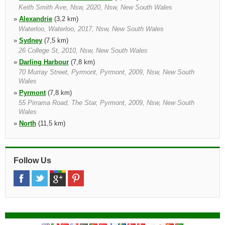
Keith Smith Ave, Nsw, 2020, Nsw, New South Wales
»
Alexandrie
(3,2 km)
Waterloo, Waterloo, 2017, Nsw, New South Wales
»
Sydney
(7,5 km)
26 College St, 2010, Nsw, New South Wales
»
Darling Harbour
(7,8 km)
70 Murray Street, Pyrmont, Pyrmont, 2009, Nsw, New South
Wales
»
Pyrmont
(7,8 km)
55 Pirrama Road, The Star, Pyrmont, 2009, Nsw, New South
Wales
»
North
(11,5 km)
100 Miller Street, North, 2060, Nsw, New South Wales
»
Artarmon
(13,4 km)
77 Whiting Street, Artarmon, Nsw, 2064, Nsw, New South Wales
Follow Us
»
Revesby
(14,1 km)
264 Milperra Rd, Revesby Nsw, 2212, Nsw, New South Wales