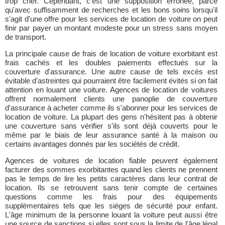
trop cher. Cependant, c'est une supposition erronée, parce
qu'avec suffisamment de recherches et les bons soins lorsqu'il
s'agit d'une offre pour les services de location de voiture on peut
finir par payer un montant modeste pour un stress sans moyen
de transport.
La principale cause de frais de location de voiture exorbitant est
frais cachés et les doubles paiements effectués sur la
couverture d'assurance. Une autre cause de tels excès est
évitable d'astreintes qui pourraient être facilement évités si on fait
attention en louant une voiture. Agences de location de voitures
offrent normalement clients une panoplie de couverture
d'assurance à acheter comme ils s'abonner pour les services de
location de voiture. La plupart des gens n'hésitent pas à obtenir
une couverture sans vérifier s'ils sont déjà couverts pour le
même par le biais de leur assurance santé à la maison ou
certains avantages donnés par les sociétés de crédit.
Agences de voitures de location fiable peuvent également
facturer des sommes exorbitantes quand les clients ne prennent
pas le temps de lire les petits caractères dans leur contrat de
location. Ils se retrouvent sans tenir compte de certaines
questions comme les frais pour des équipements
supplémentaires tels que les sièges de sécurité pour enfant.
L'âge minimum de la personne louant la voiture peut aussi être
une source de sanctions si elles sont sous la limite de l'âge légal