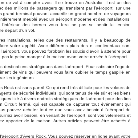
n de vol à compter avec. Il se trouve en Australie. Il est un des
c des millions de passagers qui transitent par l'aéroport, sur une
ès grand terminal pouvant accueillir un grand nombre de voyageurs
 entièrement meublé avec un aéroport moderne et des installations.
l'intérieur des bornes vous fera ne pas se sentir la tension
le départ d'un vol.
es installations, telles que des restaurants. Il y a beaucoup de
faire votre appétit. Avec différents plats des et continentaux sont
 l'aéroport, vous pouvez forobtain les soucis d'avoir à attendre pour
 pas la peine manger à la maison avant votre arrivée à l'aéroport.
s destinations stratégiques dans l'aéroport. Pour satisfaire l'ego de
timent de vins qui peuvent vous faire oublier le temps gaspillé en
ar les ingénieurs.
s Rock est sans pareil. Ce qui rend très difficile pour les voleurs de
ents de sécurité individuels, qui sont tenus de vie sûr et les biens
iques fixé à divers endroits stratégiques de l'aéroport pour des fins
 en Circuit fermé, qui est capable de capturer tout événement qui
Vous pouvez acheter tout ce que vous avez besoin à l'aéroport de
riez avoir besoin, en venant de l'aéroport, sont vos vêtements et
ez apporter de la maison. Autres articles peuvent être achetés à
à l'aéroport d'Ayers Rock. Vous pouvez réserver en ligne avant votre