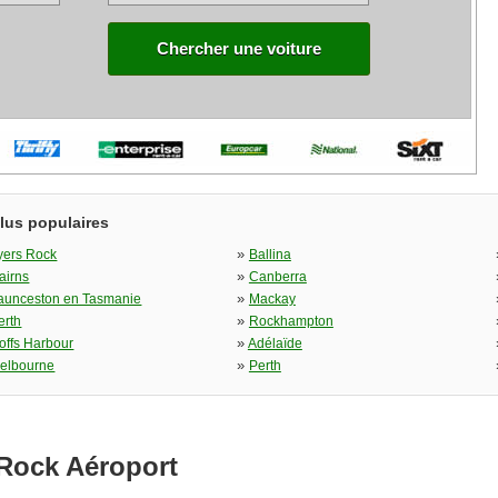
Chercher une voiture
plus populaires
»
yers Rock
Ballina
»
airns
Canberra
»
aunceston en Tasmanie
Mackay
»
erth
Rockhampton
»
offs Harbour
Adélaïde
»
elbourne
Perth
 Rock Aéroport