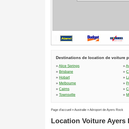
Destinations de location de voiture 
»
»
Alice Springs
A
»
»
Brisbane
C
»
»
Hobart
L
»
»
Melbourne
P
»
»
Cairns
C
»
»
Townsville
M
Page d'accueil
»
Australie
»
Aéroport de Ayers Rock
Location Voiture Ayers