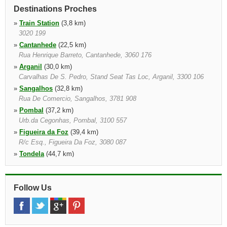
Destinations Proches
»
Train Station
(3,8 km)
3020 199
»
Cantanhede
(22,5 km)
Rua Henrique Barreto, Cantanhede, 3060 176
»
Arganil
(30,0 km)
Carvalhas De S. Pedro, Stand Seat Tas Loc, Arganil, 3300 106
»
Sangalhos
(32,8 km)
Rua De Comercio, Sangalhos, 3781 908
»
Pombal
(37,2 km)
Urb.da Cegonhas, Pombal, 3100 557
»
Figueira da Foz
(39,4 km)
R/c Esq., Figueira Da Foz, 3080 087
»
Tondela
(44,7 km)
Rua Dr. Marques Da Costa N 390, Tondela, 3460 575
»
Oliveira Do Hospital
(48,8 km)
Follow Us