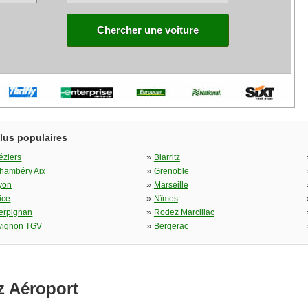
Chercher une voiture
plus populaires
»
éziers
Biarritz
»
hambéry Aix
Grenoble
»
yon
Marseille
»
ice
Nîmes
»
erpignan
Rodez Marcillac
»
vignon TGV
Bergerac
tz Aéroport