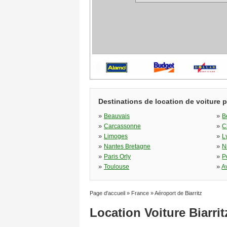
Destinations de location de voiture 
»
»
Beauvais
B
»
»
Carcassonne
C
»
»
Limoges
L
»
»
Nantes Bretagne
N
»
»
Paris Orly
P
»
»
Toulouse
A
Page d'accueil
»
France
»
Aéroport de Biarritz
Location Voiture Biarri