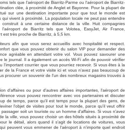
ms tels que l'aéroport de Biarritz-Parme ou l'aéroport de Biarritz-
ination clée, à proximité de Anglet et Bayonne. Pour la plupart de
itué sur une destination importante pour que tout le monde est
 qui vivent à proximité. La population locale ne peut pas entendre
té construit à une certaine distance de la ville. Huit compagnies
l'aéroport de Biarritz tels que Volotea, EasyJet, Air France,
t est très proche de Biarritz, à 5,5 km.
teurs afin que vous serez accueillis avec hospitalité et respect.
e confort que vous pouvez obtenir du salon VIP pour demander des
nce agréable en attendant votre vol. Vous pouvez savourer une
 le journal. Il a également un accès Wi-Fi afin de pouvoir vérifier
l'important courrier que vous pourriez recevoir. Si vous êtes à la
r de la France et votre visite ici et vous n'avez pas beaucoup de
ous procurer un souvenir de l'un des nombreux magasins trouvés à
on d'affaires ou pour d'autres affaires importantes, l'aéroport de
conférence vous pouvez rencontrer avec vos partenaires et discuter
oup de temps, parce qu'il est temps pour la plupart des gens, de
viner l'objet de visites pour tout le monde, parce qu'il veut offrir
 passager soit un touriste ou un homme d'affaires. Si vous n'avez
e la ville, vous pouvez choisir un des hôtels situés à proximité de
our le détail, alors quand il s'agit de locations de voitures, vous
qui peuvent vous emmener de l'aéroport à n'importe quel endroit