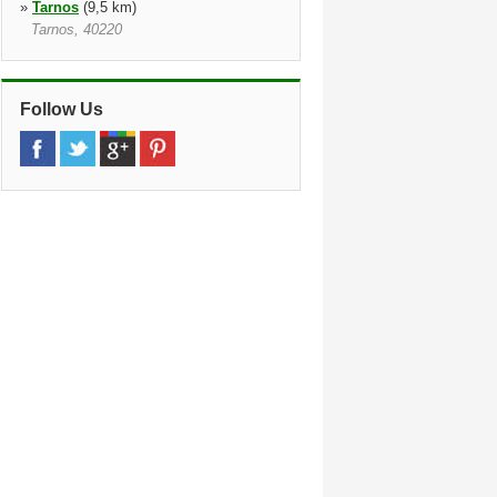
»
Tarnos
(9,5 km)
Tarnos, 40220
»
St Jean De Luz Train Station
(13,9
km)
Gare Sncf, Saint Jean De Luz, 64500
Follow Us
»
Capbreton
(19,9 km)
8 Boulevard Des Cigales, 8 Boulevard
Des Cigales, Capbreton, 40130