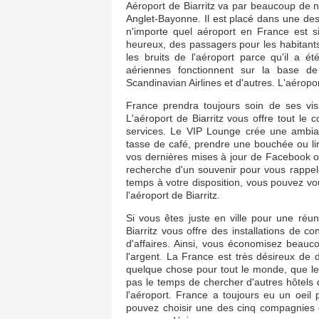
Aéroport de Biarritz va par beaucoup de no
Anglet-Bayonne. Il est placé dans une dest
n'importe quel aéroport en France est s
heureux, des passagers pour les habitants
les bruits de l'aéroport parce qu'il a é
aériennes fonctionnent sur la base de 
Scandinavian Airlines et d'autres. L'aéropor
France prendra toujours soin de ses visi
L'aéroport de Biarritz vous offre tout l
services. Le VIP Lounge crée une ambia
tasse de café, prendre une bouchée ou lire
vos dernières mises à jour de Facebook ou 
recherche d'un souvenir pour vous rappele
temps à votre disposition, vous pouvez v
l'aéroport de Biarritz.
Si vous êtes juste en ville pour une réuni
Biarritz vous offre des installations de 
d'affaires. Ainsi, vous économisez beauc
l'argent. La France est très désireux de de
quelque chose pour tout le monde, que le
pas le temps de chercher d'autres hôtels d
l'aéroport. France a toujours eu un oeil p
pouvez choisir une des cinq compagnies 